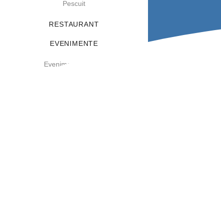
Pescuit
RESTAURANT
EVENIMENTE
Evenimente Private
Evenimente Corporate
OFERTE
CONTACT
EN