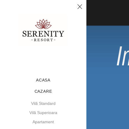
MENIU
I
ACASA
CAZARE
Vilă Standard
Vilă Superioara
Apartament