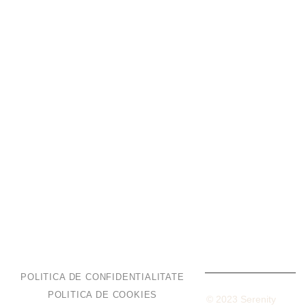
Oferte
Evenimente Private
Evenimente Corporate
Pescuit
VILE & APARTAMENTE
Vilă Standard
Vilă Superioara
Apartament
POLITICA DE CONFIDENTIALITATE
POLITICA DE COOKIES
Built with love by
Facemsiteuri
– Copyright © 2023 Serenity