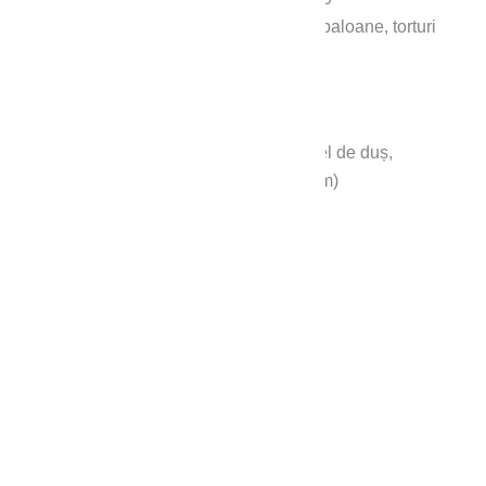
Servicii personalizate: flori, mesaje, baloane, torturi
etc.
Aer conditionat
Cosmetice hoteliere (săpun, gel de duș,
cremă de corp, șampon, balsam)
Espressor Julius Meinl
Halat și papuci de cameră
Încălzire în pardoseală
Internet
Mini bar (contra cost)
Oglindă cosmetică