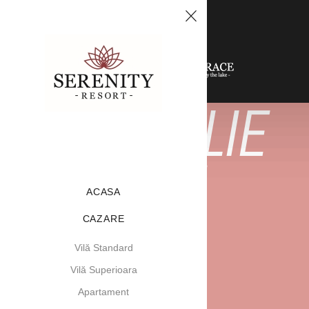
MENIU
REZERVĂ ACUM
12 APRILIE
2025
ACASA
CAZARE
Vilă Standard
Vilă Superioara
Apartament