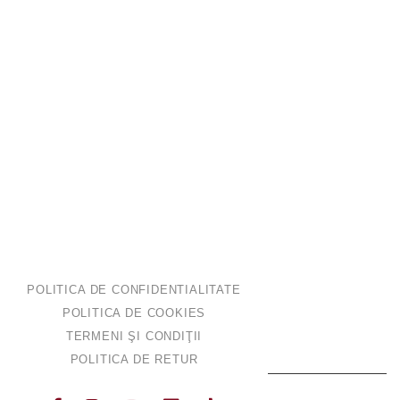
Oferte
Evenimente Private
Evenimente Corporate
Pescuit
VILE & APARTAMENTE
Vilă Standard
Vilă Superioara
POLITICA DE CONFIDENTIALITATE
Apartament
POLITICA DE COOKIES
TERMENI ŞI CONDIŢII
POLITICA DE RETUR