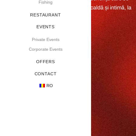
Fishing
savurează în tihnă, într-o atmosferă caldă și intimă, la
RESTAURANT
Serenity Resort.
EVENTS
Private Events
Corporate Events
OFFERS
CONTACT
RO